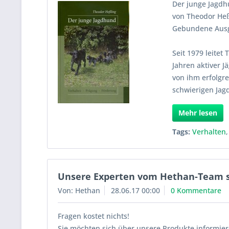
Der junge Jagdh
von Theodor Heß
Gebundene Ausga
Seit 1979 leitet
Jahren aktiver 
von ihm erfolgre
schwierigen Ja
Mehr lesen
Tags:
Verhalten
Unsere Experten vom Hethan-Team si
Von: Hethan
28.06.17 00:00
0 Kommentare
Fragen kostet nichts!
Sie möchten sich über unsere Produkte informier