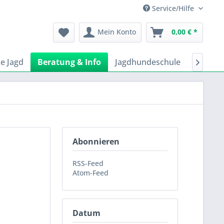
Service/Hilfe
Mein Konto
0,00 € *
ie Jagd
Beratung & Info
Jagdhundeschule
Hundes

Abonnieren
RSS-Feed
Atom-Feed
Datum