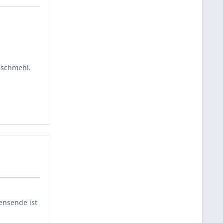
eischmehl.
ensende ist