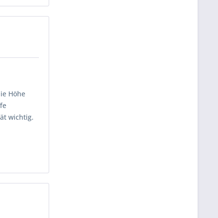
die Höhe
fe
t wichtig.