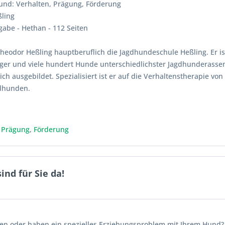
und: Verhalten, Prägung, Förderung
ling
be - Hethan - 112 Seiten
 Theodor Heßling hauptberuflich die Jagdhundeschule Heßling. Er ist
Jäger und viele hundert Hunde unterschiedlichster Jagdhunderass
ich ausgebildet. Spezialisiert ist er auf die Verhaltenstherapie von
gdhunden.
,
Prägung
,
Förderung
nd für Sie da!
en oder haben ein spezielles Erziehungsproblem mit Ihrem Hund? 