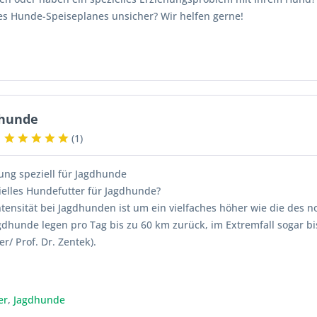
es Hunde-Speiseplanes unsicher? Wir helfen gerne!
dhunde
(
1
)
rung speziell für Jagdhunde
elles Hundefutter für Jagdhunde?
ntensität bei Jagdhunden ist um ein vielfaches höher wie die des 
dhunde legen pro Tag bis zu 60 km zurück, im Extremfall sogar b
er/ Prof. Dr. Zentek).
er
,
Jagdhunde